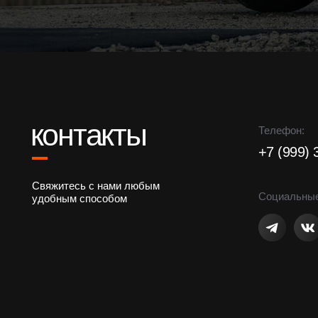
контакты
Телефон:
+7 (999) 344-84
Свяжитесь с нами любым
Социальные сети:
удобным способом
ИП Тухватшина Ю.С.
ИНН 741516120146
Консульта
Политика конфиденциальности
Договор оферты