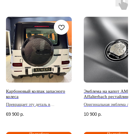
установке.
Если по какой то причине вы не смогли установить
приобретенную опцию на автомобиль, не
торопитесь делать возврат, напишите нам - мы
поможем.
Возврат удобен: просто
напишите нам
и мы
подскажем, как всё оформить.
Гарантия
Мы предоставляем 1 год гарантии от производителя
на товары. Если что-то пойдет не так - мы заменим
товар или вернём деньги.
Если возникли проблемы — просто
напишите нам
.
Мы рядом, чтобы помочь.
Карбоновый колпак запасного
Эмблема на капот AMG
колеса
Affalterbach рестайлинг
Превращает эту деталь в
Оригинальная эмблема AM
выразительный акцент,
детали говорят громче слов
69 900
р.
10 900
р.
подчёркивающий статус и
безупречный вкус владельца.