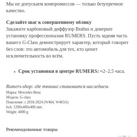
Мы не допускаем компромиссов — только безупречное
качество.
Сделайте шаг к совершенному облику
Закажите карбоновый диффузор Brabus и доверьте
установку профессионалам RUMERS. Пусть задняя часть
Доставка
вашего G‑Class демонстрирует характер, который говорит
без слов: это автомобиль для тех, кто ценит
Мы позаботимся, чтобы ваш заказ приехал быстро и
аккуратно. Бесплатно доставляем заказы до
исключительность во всём.
ближайшего пункта СДЭК в течение 2-х рабочих
дней с момента оплаты. График работы: вторник-
суббота с 10:00 до 20:00.
Срок установки в центре RUMERS:
≈2–2,5 часа.
Оплата
Rumers‑shop: где тюнинг становится наследием.
Марка: Mercedes-Benz
При оформлении заказа доступна онлайн-оплата:
Модель: G-class
банковской картой или через СБП.
Поколение: с 2018-2024 (W464, W463A)
lwh: 1200x400x400 mm
Weight: 4000 g
Возврат
Если деталь не подошла — вы можете оформить
Рекомендованные товары
возврат в течение 14 дней с момента получения.
Пожалуйста убедитесь что-товар не поврежден при